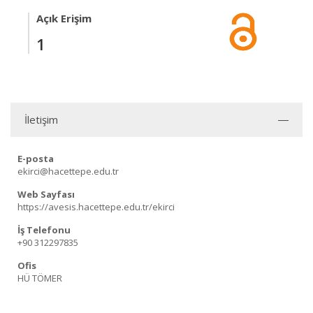
Açık Erişim
1
İletişim
E-posta
ekirci@hacettepe.edu.tr
Web Sayfası
https://avesis.hacettepe.edu.tr/ekirci
İş Telefonu
+90 312297835
Ofis
HÜ TÖMER