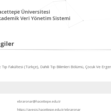
cettepe Üniversitesi
kademik Veri Yönetim Sistemi
giler
Tıp Fakültesi (Türkçe), Dahili Tıp Bilimleri Bölümü, Çocuk Ve Ergen
:
ebraronar@hacettepe.edu.tr
https://avesis.hacettepe.edu.tr/ebraronar