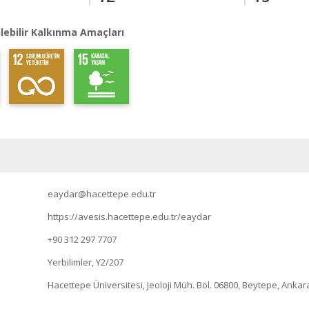
lebilir Kalkınma Amaçları
eaydar@hacettepe.edu.tr
https://avesis.hacettepe.edu.tr/eaydar
+90 312 297 7707
Yerbilimler, Y2/207
Hacettepe Üniversitesi, Jeoloji Müh. Böl. 06800, Beytepe, Ankar