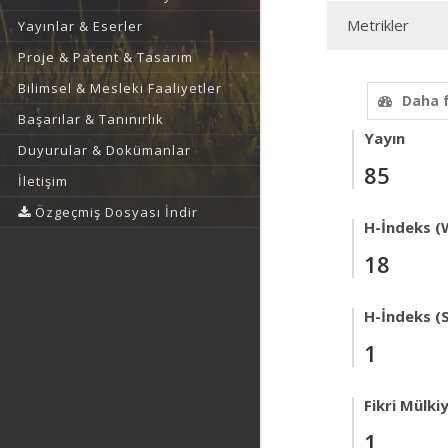
Metrikler
Yayınlar & Eserler
Proje & Patent & Tasarım
Bilimsel & Mesleki Faaliyetler
Daha 
Başarılar & Tanınırlık
Yayın
Duyurular & Dokümanlar
85
İletişim
Özgeçmiş Dosyası İndir
H-İndeks (
18
H-İndeks (
1
Fikri Mülki
1