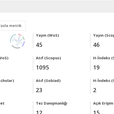
fazla metrik
Yayın (WoS)
Yayın (Sco
45
46
WoS)
Atıf (Scopus)
H-İndeks (
1095
19
Scholar)
Atıf (Sobiad)
H-İndeks (
23
2
yet
Tez Danışmanlığı
Açık Erişim
12
15