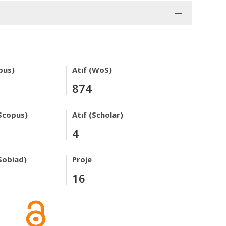
pus)
Atıf (WoS)
874
Scopus)
Atıf (Scholar)
4
Sobiad)
Proje
16