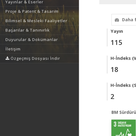
Yayınlar & Eserler
Proje & Patent & Tasarım
Daha 
Bilimsel & Mesleki Faaliyetler
Başarılar & Tanınırlık
Yayın
Duyurular & Dokümanlar
115
İletişim
H-İndeks (
Özgeçmiş Dosyası İndir
18
H-İndeks (
2
BM Sürdürü