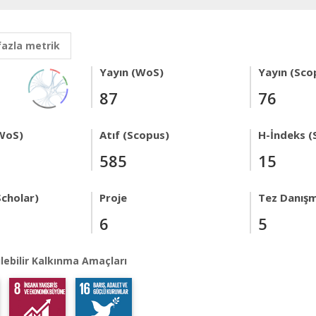
fazla metrik
Yayın (WoS)
Yayın (Sco
87
76
WoS)
Atıf (Scopus)
H-İndeks (
585
15
Scholar)
Proje
Tez Danışm
6
5
lebilir Kalkınma Amaçları