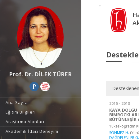
Ha
A
Destekle
Prof. Dr. DİLEK TÜRER
Desteklenen
Ana Sayfa
2015 - 2018
KAYA DOLGU 
Eğitim Bilgileri
BIMROCKLARI
BÜTÜNLEŞİK 
Araştırma Alanları
Yükseköğretim Ku
Akademik İdari Deneyim
SÖNMEZ H.
(Yürü
DAĞDELENLER G.