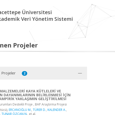
cettepe Üniversitesi
kademik Veri Yönetim Sistemi
nen Projeler
 Projeler
2
MALZEMELERİ KAYA KÜTLELERİ VE
N DAYANIMLARININ BELİRLENMESİ İÇİN
AMPİRİK YAKLAŞIMIN GELİŞTİRİLMESİ
rumları Destekli Proje , BAP Araştırma Projesi
tücü),
ERCANOĞLU M.
,
TÜRER D.
,
KALENDER A.
,
,
TUNAR ÖZCAN N.
, et al.