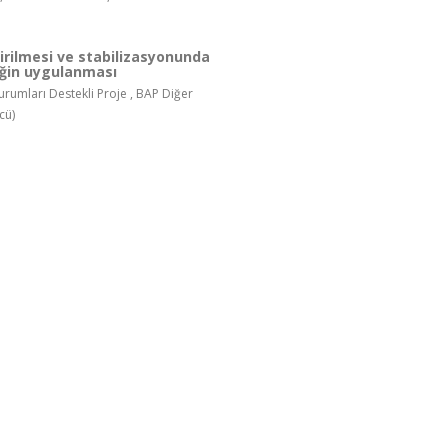
ştirilmesi ve stabilizasyonunda
iğin uygulanması
rumları Destekli Proje , BAP Diğer
cü)