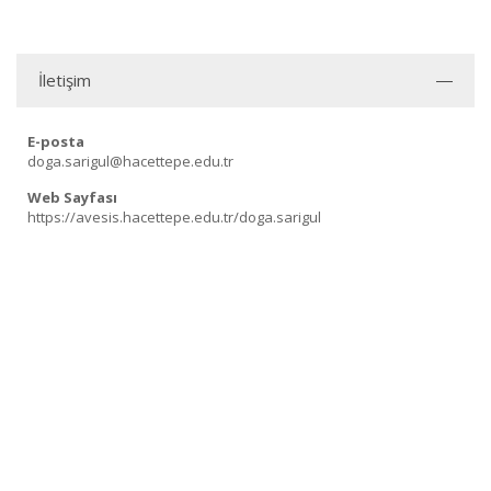
İletişim
E-posta
doga.sarigul@hacettepe.edu.tr
Web Sayfası
https://avesis.hacettepe.edu.tr/doga.sarigul