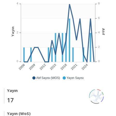
4
8
6
Yayın
Atıf
2
4
2
0
0
2009
2012
2015
2018
2021
2024
2006
Atıf Sayısı (WOS)
Yayın Sayısı
Yayın
17
Yayın (WoS)