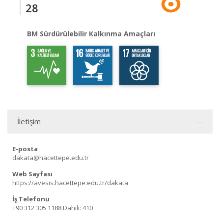
28
BM Sürdürülebilir Kalkınma Amaçları
İletişim
E-posta
dakata@hacettepe.edu.tr
Web Sayfası
https://avesis.hacettepe.edu.tr/dakata
İş Telefonu
+90 312 305 1188
Dahili: 410