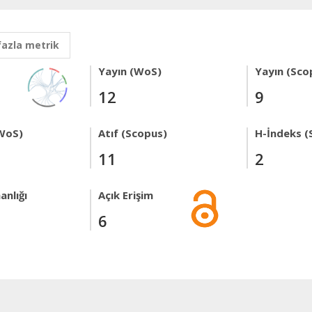
fazla metrik
Yayın (WoS)
Yayın (Sco
12
9
WoS)
Atıf (Scopus)
H-İndeks (
11
2
anlığı
Açık Erişim
6