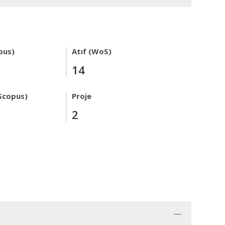
pus)
Atıf (WoS)
14
Scopus)
Proje
2