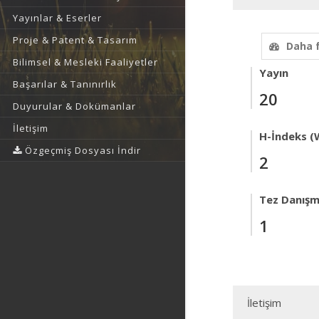
Yayınlar & Eserler
Proje & Patent & Tasarım
Daha 
Bilimsel & Mesleki Faaliyetler
Yayın
Başarılar & Tanınırlık
20
Duyurular & Dokümanlar
İletişim
H-İndeks (
Özgeçmiş Dosyası İndir
2
Tez Danışm
1
İletişim