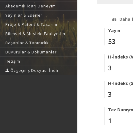
Akademik İdari Deneyim
Yayınlar & Eserler
Daha 
Proje & Patent & Tasarım
Yayın
Bilimsel & Mesleki Faaliyetler
53
Başarılar & Tanınırlık
Duyurular & Dokümanlar
H-İndeks (
İletişim
3
Özgeçmiş Dosyası İndir
H-İndeks (
3
Tez Danışm
1