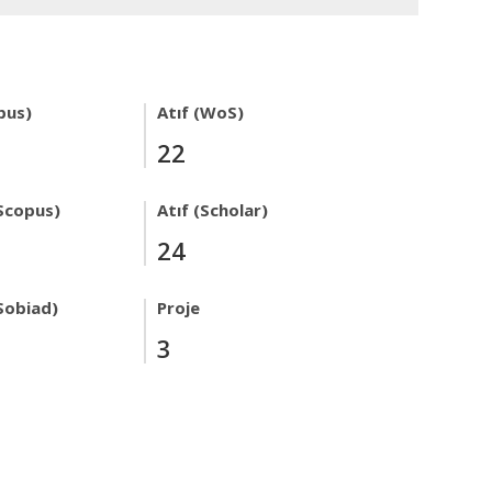
pus)
Atıf (WoS)
22
Scopus)
Atıf (Scholar)
24
Sobiad)
Proje
3