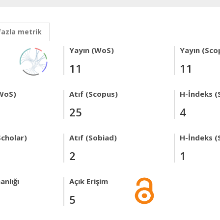
fazla metrik
Yayın (WoS)
Yayın (Sco
11
11
WoS)
Atıf (Scopus)
H-İndeks (
25
4
Scholar)
Atıf (Sobiad)
H-İndeks (
2
1
anlığı
Açık Erişim
5