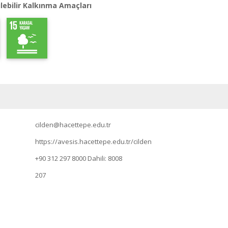
lebilir Kalkınma Amaçları
cilden@hacettepe.edu.tr
https://avesis.hacettepe.edu.tr/cilden
+90 312 297 8000
Dahili: 8008
207