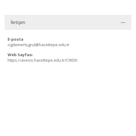
İletişim
E-posta
cigdemertugrul@hacettepe.edu.tr
Web Sayfası
https://avesis.hacettepe.edu.tr/C9030