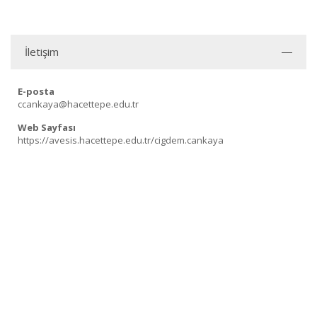
İletişim
E-posta
ccankaya@hacettepe.edu.tr
Web Sayfası
https://avesis.hacettepe.edu.tr/cigdem.cankaya