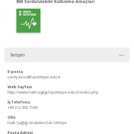
BM Sürdürülebilir Kalkınma Amaçları
İletişim
E-posta
cavityavuz@hacettepe.edu.tr
Web Sayfası
http://www.halksagligi.hacettepe.edu.tr/index.php
İş Telefonu
+90 312 305 1590
Ofis
Halk Sağlığı Anabilim Dalı Sıhhiye
Posta Adresi