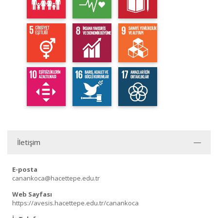
İletişim
E-posta
canankoca@hacettepe.edu.tr
Web Sayfası
https://avesis.hacettepe.edu.tr/canankoca