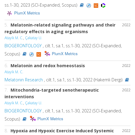
ss.1-30, 2023 (SCI-Expanded, Scopus)
PlumX Metrics
5.
Melatonin-related signaling pathways and their
2022
regulatory effects in aging organisms
Atayik M. C.
,
Çakatay U.
BIOGERONTOLOGY
, cilt.1, sa.1, ss.1-30, 2022 (SCI-Expanded,
PlumX Metrics
Scopus)
6.
Melatonin and redox homeostasis
2022
Atayik M. C.
Melatonin Research
, cilt.1, sa.1, ss.1-30, 2022 (Hakemli Dergi)
7.
Mitochondria-targeted senotherapeutic
2022
interventions
Atayik M. C.
,
Çakatay U.
BIOGERONTOLOGY
, cilt.1, sa.1, ss.1-30, 2022 (SCI-Expanded,
PlumX Metrics
Scopus)
8.
Hypoxia and Hypoxic Exercise Induced Systemic
2022