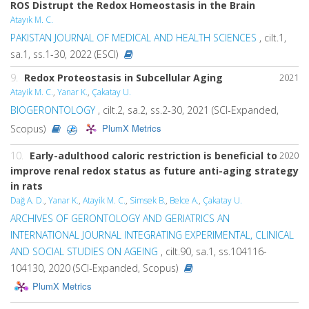
ROS Distrupt the Redox Homeostasis in the Brain
Atayık M. C.
PAKISTAN JOURNAL OF MEDICAL AND HEALTH SCIENCES
, cilt.1,
sa.1, ss.1-30, 2022 (ESCI)
9.
Redox Proteostasis in Subcellular Aging
2021
Atayik M. C.
,
Yanar K.
,
Çakatay U.
BIOGERONTOLOGY
, cilt.2, sa.2, ss.2-30, 2021 (SCI-Expanded,
PlumX Metrics
Scopus)
10.
Early-adulthood caloric restriction is beneficial to
2020
improve renal redox status as future anti-aging strategy
in rats
Dağ A. D.
,
Yanar K.
,
Atayik M. C.
,
Simsek B.
,
Belce A.
,
Çakatay U.
ARCHIVES OF GERONTOLOGY AND GERIATRICS AN
INTERNATIONAL JOURNAL INTEGRATING EXPERIMENTAL, CLINICAL
AND SOCIAL STUDIES ON AGEING
, cilt.90, sa.1, ss.104116-
104130, 2020 (SCI-Expanded, Scopus)
PlumX Metrics