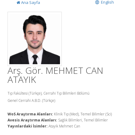
English
Ana Sayfa
Arş. Gör. MEHMET CAN
ATAYIK
Tıp Fakültesi (Türkçe), Cerrahi Tıp Bilimleri Bölümü
Genel Cerrahi A.B.D. (Türkçe)
WoS Araştırma Alanları:
Klinik Tıp (Med), Temel Bilimler (Sci)
Avesis Araştırma Alanları:
Sağlık Bilimleri, Temel Bilimler
Yayınlardaki İsimler:
Atayik Mehmet Can