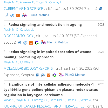
Atayik M. C.
,
Atasever E.
,
Turgut Ş.
,
Çakatay U.
CURRENT AGING SCIENCE
, cilt.1, sa.1, ss.1-30, 2024 (Scopus)
PlumX Metrics
2.
Redox signaling and modulation in ageing
2023
Atayik M. C.
,
Çakatay U.
BIOGERONTOLOGY
, cilt.1, sa.1, ss.1-10, 2023 (SCI-Expanded,
PlumX Metrics
Scopus)
3.
Redox signaling in impaired cascades of wound
2023
healing: promising approach
Atayik M. C.
,
Çakatay U.
MOLECULAR BIOLOGY REPORTS
, cilt.1, sa.1, ss.1-30, 2023 (SCI-
PlumX Metrics
Expanded, Scopus)
4.
Significance of Intercellular adhesion molecule-1
2023
Lys496Glu gene polimorphism on plasma redox status
regulation in laryngeal carcinoma
Yanar K.
,
Atayik M. C.
,
Horozoglu C.
,
Demirkol S.
,
Simsek B.
,
Verim A.
, et al.
JOURNAL OF CANCER RESEARCH AND THERAPEUTICS
, cilt.1, sa.1,