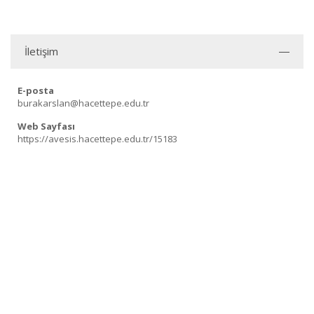
İletişim
E-posta
burakarslan@hacettepe.edu.tr
Web Sayfası
https://avesis.hacettepe.edu.tr/15183