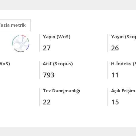
fazla metrik
Yayın (WoS)
Yayın (Sco
27
26
WoS)
Atıf (Scopus)
H-İndeks (
793
11
Tez Danışmanlığı
Açık Erişim
22
15