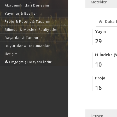
Metrikler
Akademik İdari Deneyim
Yayınlar & Eserler
Proje & Patent & Tasarım
Daha 
Bilimsel & Mesleki Faaliyetler
Yayın
Başarılar & Tanınırlık
29
Duyurular & Dokümanlar
İletişim
H-İndeks (
Özgeçmiş Dosyası İndir
10
Proje
16
İletişim