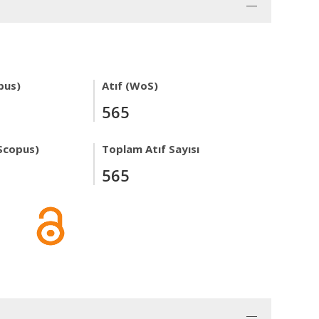
pus)
Atıf (WoS)
565
Scopus)
Toplam Atıf Sayısı
565