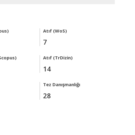
pus)
Atıf (WoS)
7
Scopus)
Atıf (TrDizin)
14
Tez Danışmanlığı
28