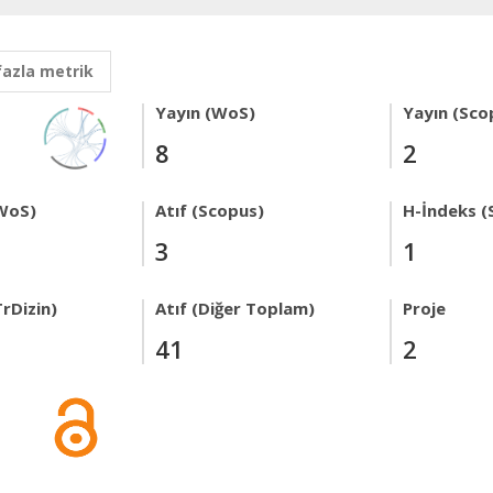
fazla metrik
Yayın (WoS)
Yayın (Sco
8
2
WoS)
Atıf (Scopus)
H-İndeks (
3
1
rDizin)
Atıf (Diğer Toplam)
Proje
41
2