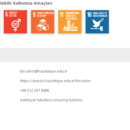
lebilir Kalkınma Amaçları
birsahin@hacettepe.edu.tr
https://avesis.hacettepe.edu.tr/birsahin
+90 312 297 8486
edebiyat fakültesi sosyoloji bölümü