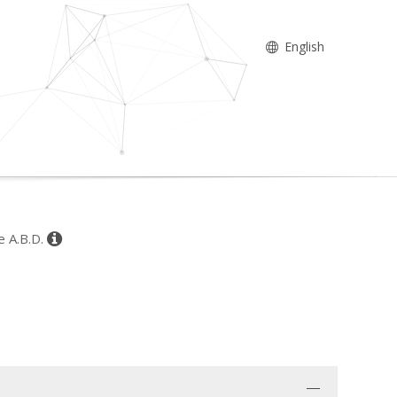
English
e A.B.D.