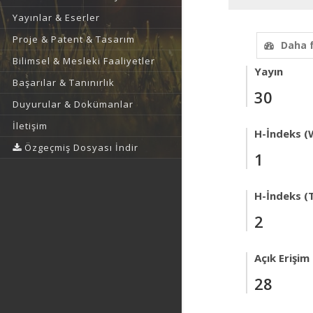
Yayınlar & Eserler
Proje & Patent & Tasarım
Daha 
Bilimsel & Mesleki Faaliyetler
Yayın
Başarılar & Tanınırlık
30
Duyurular & Dokümanlar
İletişim
H-İndeks (
Özgeçmiş Dosyası İndir
1
H-İndeks (T
2
Açık Erişim
28