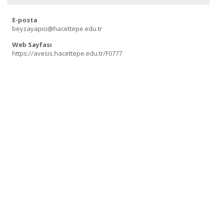
E-posta
beyzayapici@hacettepe.edu.tr
Web Sayfası
https://avesis.hacettepe.edu.tr/F0777