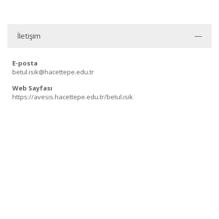
İletişim
E-posta
betul.isik@hacettepe.edu.tr
Web Sayfası
https://avesis.hacettepe.edu.tr/betul.isik