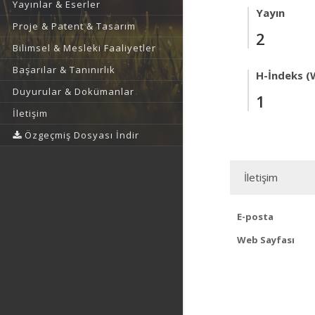
Yayınlar & Eserler
Yayın
Proje & Patent & Tasarım
2
Bilimsel & Mesleki Faaliyetler
Başarılar & Tanınırlık
H-İndeks (
Duyurular & Dokümanlar
1
İletişim
Özgeçmiş Dosyası İndir
İletişim
E-posta
Web Sayfası