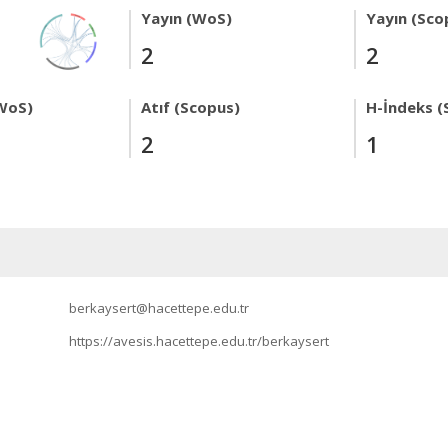
Yayın (WoS)
Yayın (Sco
2
2
WoS)
Atıf (Scopus)
H-İndeks (
2
1
berkaysert@hacettepe.edu.tr
https://avesis.hacettepe.edu.tr/berkaysert