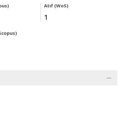
pus)
Atıf (WoS)
1
Scopus)