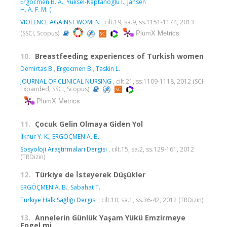
Ergocmen B. A.
,
Yuksel-Kaptanoglu I.
,
Jansen
H. A. F. M. (.
VIOLENCE AGAINST WOMEN
, cilt.19, sa.9, ss.1151-1174, 2013
PlumX Metrics
(SSCI, Scopus)
10.
Breastfeeding experiences of Turkish women
Demirtas B.
,
Ergocmen B.
,
Taskin L.
JOURNAL OF CLINICAL NURSING
, cilt.21, ss.1109-1118, 2012 (SCI-
Expanded, SSCI, Scopus)
PlumX Metrics
11.
Çocuk Gelin Olmaya Giden Yol
İlknur Y. K.
,
ERGÖÇMEN A. B.
Sosyoloji Araştırmaları Dergisi
, cilt.15, sa.2, ss.129-161, 2012
(TRDizin)
12.
Türkiye de İsteyerek Düşükler
ERGÖÇMEN A. B.
,
Sabahat T.
Türkiye Halk Sağlığı Dergisi
, cilt.10, sa.1, ss.36-42, 2012 (TRDizin)
13.
Annelerin Günlük Yaşam Yükü Emzirmeye
Engel mi