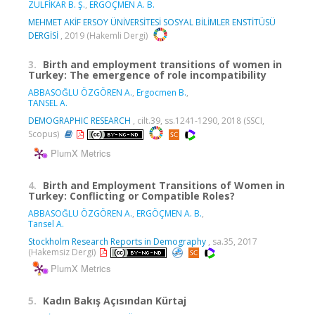
ZÜLFİKAR B. Ş.
,
ERGÖÇMEN A. B.
MEHMET AKİF ERSOY ÜNİVERSİTESİ SOSYAL BİLİMLER ENSTİTÜSÜ
DERGİSİ
, 2019 (Hakemli Dergi)
3.
Birth and employment transitions of women in
Turkey: The emergence of role incompatibility
ABBASOĞLU ÖZGÖREN A.
,
Ergocmen B.
,
TANSEL A.
DEMOGRAPHIC RESEARCH
, cilt.39, ss.1241-1290, 2018 (SSCI,
Scopus)
PlumX Metrics
4.
Birth and Employment Transitions of Women in
Turkey: Conflicting or Compatible Roles?
ABBASOĞLU ÖZGÖREN A.
,
ERGÖÇMEN A. B.
,
Tansel A.
Stockholm Research Reports in Demography
, sa.35, 2017
(Hakemsiz Dergi)
PlumX Metrics
5.
Kadın Bakış Açısından Kürtaj