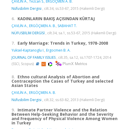
ÇAVLİN A.
,
Tezcan S.
,
ERGÖÇMEN A. B.
Nüfusbilim Dergisi
, cilt.34, ss.53-67, 2015 (Hakemli Dergi)
6.
KADINLARIN BAKIŞ AÇISINDAN KÜRTAJ
ÇAVLİN A.
,
ERGÖÇMEN A. B.
,
SABAHAT T.
NÜFUSBİLİM DERGİSİ
, cilt.34, sa.1, ss.53-67, 2015 (Hakemli Dergi)
7.
Early Marriage: Trends in Turkey, 1978-2008
Yuksel-Kaptanoglu I.
,
Ergocmen B. A.
JOURNAL OF FAMILY ISSUES
, cilt.35, sa.12, ss.1707-1724, 2014
PlumX Metrics
(SSCI, Scopus)
8.
Ethno cultural Analysis of Abortion and
Contraception the Cases of Turkey and selected
Asian States
ÇAVLİN A.
,
ERGÖÇMEN A. B.
Nüfusbilim Dergisi
, cilt.32, ss.63-82, 2013 (Hakemli Dergi)
9.
Intimate Partner Violence and the Relation
Between Help-Seeking Behavior and the Severity
and Frequency of Physical Violence Among Women
in Turkey