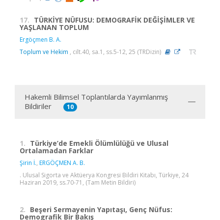
17.
TÜRKİYE NÜFUSU: DEMOGRAFİK DEĞİŞİMLER VE
YAŞLANAN TOPLUM
Ergöçmen B. A.
Toplum ve Hekim
, cilt.40, sa.1, ss.5-12, 25 (TRDizin)
Hakemli Bilimsel Toplantılarda Yayımlanmış
Bildiriler
10
1.
Türkiye’de Emekli Ölümlülüğü ve Ulusal
Ortalamadan Farklar
Şirin İ.
,
ERGÖÇMEN A. B.
. Ulusal Sigorta ve Aktüerya Kongresi Bildiri Kitabı, Türkiye, 24
Haziran 2019, ss.70-71, (Tam Metin Bildiri)
2.
Beşeri Sermayenin Yapıtaşı, Genç Nüfus:
Demografik Bir Bakış