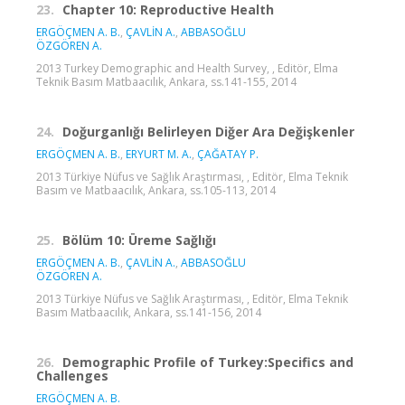
23.
Chapter 10: Reproductive Health
ERGÖÇMEN A. B.
,
ÇAVLİN A.
,
ABBASOĞLU
ÖZGÖREN A.
2013 Turkey Demographic and Health Survey, , Editör, Elma
Teknik Basım Matbaacılık, Ankara, ss.141-155, 2014
24.
Doğurganlığı Belirleyen Diğer Ara Değişkenler
ERGÖÇMEN A. B.
,
ERYURT M. A.
,
ÇAĞATAY P.
2013 Türkiye Nüfus ve Sağlık Araştırması, , Editör, Elma Teknik
Basım ve Matbaacılık, Ankara, ss.105-113, 2014
25.
Bölüm 10: Üreme Sağlığı
ERGÖÇMEN A. B.
,
ÇAVLİN A.
,
ABBASOĞLU
ÖZGÖREN A.
2013 Türkiye Nüfus ve Sağlık Araştırması, , Editör, Elma Teknik
Basım Matbaacılık, Ankara, ss.141-156, 2014
26.
Demographic Profile of Turkey:Specifics and
Challenges
ERGÖÇMEN A. B.