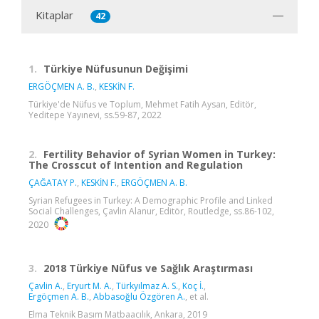
Kitaplar
42
1.
Türkiye Nüfusunun Değişimi
ERGÖÇMEN A. B.
,
KESKİN F.
Türkiye'de Nüfus ve Toplum, Mehmet Fatih Aysan, Editör,
Yeditepe Yayınevi, ss.59-87, 2022
2.
Fertility Behavior of Syrian Women in Turkey:
The Crosscut of Intention and Regulation
ÇAĞATAY P.
,
KESKİN F.
,
ERGÖÇMEN A. B.
Syrian Refugees in Turkey: A Demographic Profile and Linked
Social Challenges, Çavlin Alanur, Editör, Routledge, ss.86-102,
2020
3.
2018 Türkiye Nüfus ve Sağlık Araştırması
Çavlin A.
,
Eryurt M. A.
,
Türkyılmaz A. S.
,
Koç İ.
,
Ergöçmen A. B.
,
Abbasoğlu Özgören A.
, et al.
Elma Teknik Basım Matbaacılık, Ankara, 2019