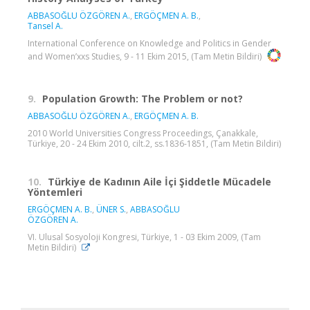
ABBASOĞLU ÖZGÖREN A.
,
ERGÖÇMEN A. B.
,
Tansel A.
International Conference on Knowledge and Politics in Gender
and Women’xxs Studies, 9 - 11 Ekim 2015, (Tam Metin Bildiri)
9.
Population Growth: The Problem or not?
ABBASOĞLU ÖZGÖREN A.
,
ERGÖÇMEN A. B.
2010 World Universities Congress Proceedings, Çanakkale,
Türkiye, 20 - 24 Ekim 2010, cilt.2, ss.1836-1851, (Tam Metin Bildiri)
10.
Türkiye de Kadının Aile İçi Şiddetle Mücadele
Yöntemleri
ERGÖÇMEN A. B.
,
ÜNER S.
,
ABBASOĞLU
ÖZGÖREN A.
VI. Ulusal Sosyoloji Kongresi, Türkiye, 1 - 03 Ekim 2009, (Tam
Metin Bildiri)