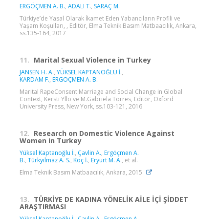
ERGÖÇMEN A. B.
,
ADALI T.
,
SARAÇ M.
Türkiye’de Yasal Olarak İkamet Eden Yabancıların Profili ve
Yaşam Koşulları, , Editör, Elma Teknik Basım Matbaacılık, Ankara,
ss.135-164, 2017
11.
Marital Sexual Violence in Turkey
JANSEN H. A.
,
YÜKSEL KAPTANOĞLU İ.
,
KARDAM F.
,
ERGÖÇMEN A. B.
Marital RapeConsent Marriage and Social Change in Global
Context, Kersti Yllö ve M.Gabriela Torres, Editör, Oxford
University Press, New York, ss.103-121, 2016
12.
Research on Domestic Violence Against
Women in Turkey
Yüksel Kaptanoğlu İ.
,
Çavlin A.
,
Ergöçmen A.
B.
,
Türkyılmaz A. S.
,
Koç İ.
,
Eryurt M. A.
, et al.
Elma Teknik Basım Matbaacılık, Ankara, 2015
13.
TÜRKİYE DE KADINA YÖNELİK AİLE İÇİ ŞİDDET
ARAŞTIRMASI
Yüksel Kaptanoğlu İ.
,
Çavlin A.
,
Ergöçmen A.