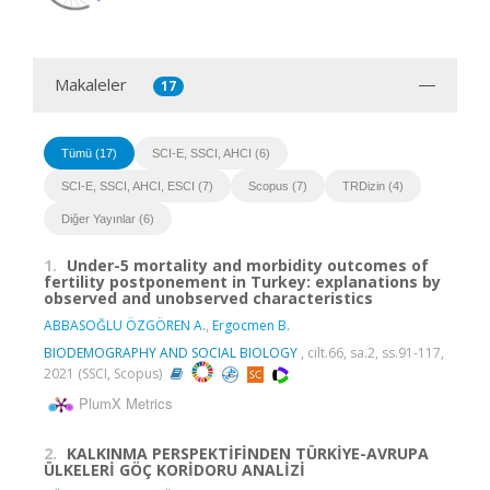
Makaleler
17
Tümü (17)
SCI-E, SSCI, AHCI (6)
SCI-E, SSCI, AHCI, ESCI (7)
Scopus (7)
TRDizin (4)
Diğer Yayınlar (6)
1.
Under-5 mortality and morbidity outcomes of
fertility postponement in Turkey: explanations by
observed and unobserved characteristics
ABBASOĞLU ÖZGÖREN A.
,
Ergocmen B.
BIODEMOGRAPHY AND SOCIAL BIOLOGY
, cilt.66, sa.2, ss.91-117,
2021 (SSCI, Scopus)
PlumX Metrics
2.
KALKINMA PERSPEKTİFİNDEN TÜRKİYE-AVRUPA
ÜLKELERİ GÖÇ KORİDORU ANALİZİ