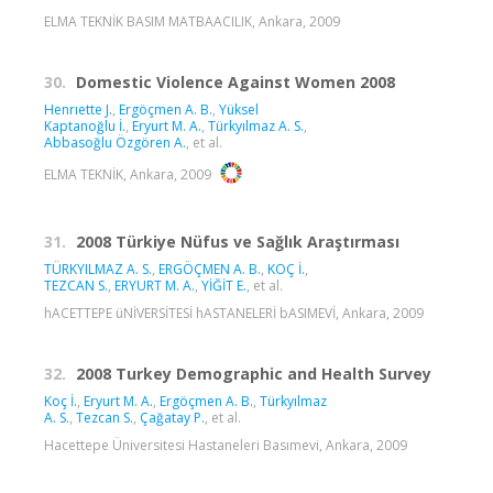
ELMA TEKNİK BASIM MATBAACILIK, Ankara, 2009
30.
Domestic Violence Against Women 2008
Henrıette J.
,
Ergöçmen A. B.
,
Yüksel
Kaptanoğlu İ.
,
Eryurt M. A.
,
Türkyılmaz A. S.
,
Abbasoğlu Özgören A.
, et al.
ELMA TEKNİK, Ankara, 2009
31.
2008 Türkiye Nüfus ve Sağlık Araştırması
TÜRKYILMAZ A. S.
,
ERGÖÇMEN A. B.
,
KOÇ İ.
,
TEZCAN S.
,
ERYURT M. A.
,
YİĞİT E.
, et al.
hACETTEPE üNİVERSİTESİ hASTANELERİ bASIMEVİ, Ankara, 2009
32.
2008 Turkey Demographic and Health Survey
Koç İ.
,
Eryurt M. A.
,
Ergöçmen A. B.
,
Türkyılmaz
A. S.
,
Tezcan S.
,
Çağatay P.
, et al.
Hacettepe Üniversitesi Hastaneleri Basımevi, Ankara, 2009