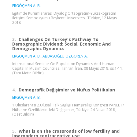
ERGÖÇMEN A. B.
Eğitimde Kurumlararası Diyalog Ortaöğretim-Yükseköğretim
İletişimi Sempozyumu Beykent Üniversitesi, Türkiye, 12 Mayıs
2018
3.
Challenges On Turkey's Pathway To
Demographic Dividend: Social, Economic And
Demographic Dynamics
ERGÖÇMEN A. B.
,
ABBASOĞLU ÖZGÖREN A.
International Seminar On Population Dynamics And Human
Capital In Muslim Countries, Tahran, İran, 08 Mayıs 2018, ss.1-11,
(Tam Metin Bildiri)
4.
Demografik Değişimler ve Nüfus Politikaları
ERGÖÇMEN A. B.
1.Uluslararası 2.Ulusal Halk Sağlığı Hemşireliği Kongresi PANEL II/
Nüfus ve Özelliklerindeki Değişimler, Türkiye, 24 Nisan 2018,
(Özet Bildiri)
5.
What is on the crossroads of low fertility and
low modern contraceptive use