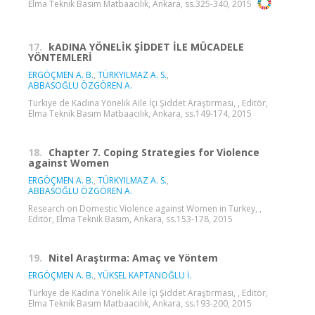
Elma Teknik Basım Matbaacılık, Ankara, ss.325-340, 2015
17.
kADINA YÖNELİK ŞİDDET İLE MÜCADELE
YÖNTEMLERİ
ERGÖÇMEN A. B.
,
TÜRKYILMAZ A. S.
,
ABBASOĞLU ÖZGÖREN A.
Türkiye de Kadına Yönelik Aile İçi Şiddet Araştırması, , Editör,
Elma Teknik Basım Matbaacılık, Ankara, ss.149-174, 2015
18.
Chapter 7. Coping Strategies for Violence
against Women
ERGÖÇMEN A. B.
,
TÜRKYILMAZ A. S.
,
ABBASOĞLU ÖZGÖREN A.
Research on Domestic Violence against Women in Turkey, ,
Editör, Elma Teknik Basım, Ankara, ss.153-178, 2015
19.
Nitel Araştırma: Amaç ve Yöntem
ERGÖÇMEN A. B.
,
YÜKSEL KAPTANOĞLU İ.
Türkiye de Kadına Yönelik Aile İçi Şiddet Araştırması, , Editör,
Elma Teknik Basım Matbaacılık, Ankara, ss.193-200, 2015