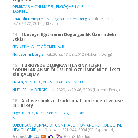
DEMİRTAŞ HİÇYILMAZ B.
,
ERGÖÇMEN A. B.
,
TAŞKIN L.
Anadolu Hemşirelik ve Sağlık Bilimleri Dergisi
, cilt.15, sa.3,
ss.167-172, 2012 (TRDizin)
14.
Ebeveyn Eğitiminin Doğurganlık Üzerindeki
Etkisi
ERYURT M. A.
,
ERGÖÇMEN A. B.
Nüfusbilim Dergisi
, cilt.30, ss.13-28, 2012 (Hakemli Dergi)
15.
TÜRKİYEDE ÖLÜMKAYITLARINA İLİŞKİ
SORUNLAR ANNE ÖLÜMLERİ ÖZELİNDE NİTELİKSEL
BİR ÇALIŞMA
ERGÖÇMEN A. B.
,
YÜKSEL KAPTANOĞLU İ.
NUFUSBILIM DERGISI
, cilt.2829, ss.29-46, 2006 (Hakemli Dergi)
16.
A closer look at traditional contraceptive use
in Turkey
Ergocmen B.
,
Koc I.
,
Senlet P.
,
Yigit E.
,
Roman
E.
EUROPEAN JOURNAL OF CONTRACEPTION AND REPRODUCTIVE
HEALTH CARE
, cilt.9, sa.4, ss.221-244, 2004 (SCI-Expanded,
PlumX Metrics
Scopus)