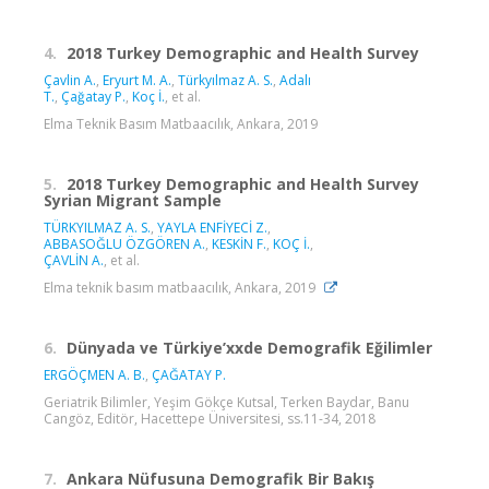
4.
2018 Turkey Demographic and Health Survey
Çavlin A.
,
Eryurt M. A.
,
Türkyılmaz A. S.
,
Adalı
T.
,
Çağatay P.
,
Koç İ.
, et al.
Elma Teknik Basım Matbaacılık, Ankara, 2019
5.
2018 Turkey Demographic and Health Survey
Syrian Migrant Sample
TÜRKYILMAZ A. S.
,
YAYLA ENFİYECİ Z.
,
ABBASOĞLU ÖZGÖREN A.
,
KESKİN F.
,
KOÇ İ.
,
ÇAVLİN A.
, et al.
Elma teknik basım matbaacılık, Ankara, 2019
6.
Dünyada ve Türkiye’xxde Demografik Eğilimler
ERGÖÇMEN A. B.
,
ÇAĞATAY P.
Geriatrik Bilimler, Yeşim Gökçe Kutsal, Terken Baydar, Banu
Cangöz, Editör, Hacettepe Üniversitesi, ss.11-34, 2018
7.
Ankara Nüfusuna Demografik Bir Bakış