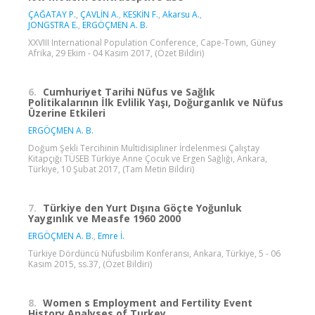
ÇAĞATAY P.
,
ÇAVLİN A.
,
KESKİN F.
,
Akarsu A.
,
JONGSTRA E.
,
ERGÖÇMEN A. B.
XXVIII International Population Conference, Cape-Town, Güney
Afrika, 29 Ekim - 04 Kasım 2017, (Özet Bildiri)
6.
Cumhuriyet Tarihi Nüfus ve Sağlık
Politikalarının İlk Evlilik Yaşı, Doğurganlık ve Nüfus
Üzerine Etkileri
ERGÖÇMEN A. B.
Doğum Şekli Tercihinin Multidisipliner İrdelenmesi Çalıştay
Kitapçığı TÜSEB Türkiye Anne Çocuk ve Ergen Sağlığı, Ankara,
Türkiye, 10 Şubat 2017, (Tam Metin Bildiri)
7.
Türkiye den Yurt Dışına Göçte Yoğunluk
Yaygınlık ve Measfe 1960 2000
ERGÖÇMEN A. B.
,
Emre İ.
Türkiye Dördüncü Nüfusbilim Konferansı, Ankara, Türkiye, 5 - 06
Kasım 2015, ss.37, (Özet Bildiri)
8.
Women s Employment and Fertility Event
History Analyses of Turkey