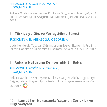
ABBASOĞLU ÖZGÖREN A.
,
YAYLA Z.
,
ERGÖÇMEN A. B.
Ankara Özelinde Kentleşme, Kimlik ve Göç, Kireçci M.A., Çağlar D.,
Editör, Ankara Şehir Araştırmaları Merkezi (Şar), Ankara, ss.45-76,
2017
8.
Türkiye’ye Göç ve Yerleştirilme Süreci
ERGÖÇMEN A. B.
,
ABBASOĞLU ÖZGÖREN A.
Uydu Kentlerde Yaşayan Sığınmacıların Sosyo-Ekonomik Profili, ,
Editör, Hacettepe Üniversitesi Basımevi, Ankara, ss.95-102, 2017
9.
Ankara Nüfusuna Demografik Bir Bakış
ABBASOĞLU ÖZGÖREN A.
,
YAYLA Z.
,
ERGÖÇMEN A. B.
Ankara Özelinde Kentleşme, Kimlik ve Göç, M. Akif Kireççi, Derya
Çağlar, Editör, Bayem Ajans Reklam Promosyon, Ankara, ss.45-
76, 2017
10.
İkamet İzni Konusunda Yaşanan Zorluklar ve
Bilgi Seviyesi