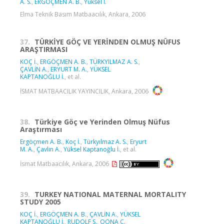
A. S.
,
ERGÖÇMEN A. B.
,
Yüksel İ.
Elma Teknik Basım Matbaacılık, Ankara, 2006
37.
TÜRKİYE GÖÇ VE YERİNDEN OLMUŞ NÜFUS
ARAŞTIRMASI
KOÇ İ.
,
ERGÖÇMEN A. B.
,
TÜRKYILMAZ A. S.
,
ÇAVLİN A.
,
ERYURT M. A.
,
YÜKSEL
KAPTANOĞLU İ.
, et al.
İSMAT MATBAACILIK YAYINCILIK, Ankara, 2006
38.
Türkiye Göç ve Yerinden Olmuş Nüfus
Araştırması
Ergöçmen A. B.
,
Koç İ.
,
Türkyılmaz A. S.
,
Eryurt
M. A.
,
Çavlin A.
,
Yüksel Kaptanoğlu İ.
, et al.
İsmat Matbaacılık, Ankara, 2006
39.
TURKEY NATIONAL MATERNAL MORTALITY
STUDY 2005
KOÇ İ.
,
ERGÖÇMEN A. B.
,
ÇAVLİN A.
,
YÜKSEL
KAPTANOĞLU İ.
,
RUDOLF S.
,
OONA C.