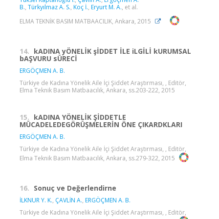
B.
,
Türkyılmaz A. S.
,
Koç İ.
,
Eryurt M. A.
, et al.
ELMA TEKNİK BASIM MATBAACILIK, Ankara, 2015
14.
kADINA yÖNELİK şİDDET İLE iLGİLİ kURUMSAL
bAŞVURU sÜRECİ
ERGÖÇMEN A. B.
Türkiye de Kadına Yönelik Aile İçi Şiddet Araştırması, , Editör,
Elma Teknik Basım Matbaacılık, Ankara, ss.203-222, 2015
15.
kADINA YÖNELİK ŞİDDETLE
MÜCADELEDEGÖRÜŞMELERİN ÖNE ÇIKARDKLARI
ERGÖÇMEN A. B.
Türkiye de Kadına Yönelik Aile İçi Şiddet Araştırması, , Editör,
Elma Teknik Basım Matbaacılık, Ankara, ss.279-322, 2015
16.
Sonuç ve Değerlendirne
İLKNUR Y. K.
,
ÇAVLİN A.
,
ERGÖÇMEN A. B.
Türkiye de Kadına Yönelik Aile İçi Şiddet Araştırması, , Editör,