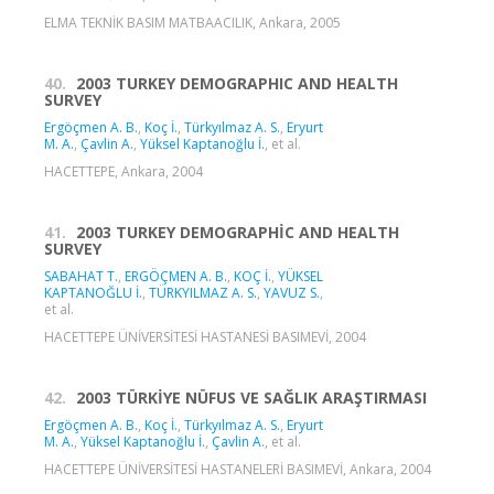
ELMA TEKNİK BASIM MATBAACILIK, Ankara, 2005
40.
2003 TURKEY DEMOGRAPHIC AND HEALTH
SURVEY
Ergöçmen A. B.
,
Koç İ.
,
Türkyılmaz A. S.
,
Eryurt
M. A.
,
Çavlin A.
,
Yüksel Kaptanoğlu İ.
, et al.
HACETTEPE, Ankara, 2004
41.
2003 TURKEY DEMOGRAPHİC AND HEALTH
SURVEY
SABAHAT T.
,
ERGÖÇMEN A. B.
,
KOÇ İ.
,
YÜKSEL
KAPTANOĞLU İ.
,
TÜRKYILMAZ A. S.
,
YAVUZ S.
,
et al.
HACETTEPE ÜNİVERSİTESİ HASTANESİ BASIMEVİ, 2004
42.
2003 TÜRKİYE NÜFUS VE SAĞLIK ARAŞTIRMASI
Ergöçmen A. B.
,
Koç İ.
,
Türkyılmaz A. S.
,
Eryurt
M. A.
,
Yüksel Kaptanoğlu İ.
,
Çavlin A.
, et al.
HACETTEPE ÜNİVERSİTESİ HASTANELERİ BASIMEVİ, Ankara, 2004