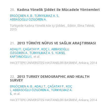
20.
Kadına Yönelik Şiddet ile Mücadele Yöntemleri
ERGÖÇMEN A. B.
,
TÜRKYILMAZ A. S.
,
ABBASOĞLU ÖZGÖREN A.
Türkiyede Kadına Yönelik Aile İçi Şİddet, , Editör, Elma Teknik,
2015
21.
2013 TÜRKİYE NÜFUS VE SAĞLIK ARAŞTIRMASI
ADALI T.
,
ÇAĞATAY P.
,
KOÇ İ.
,
ABBASOĞLU
ÖZGÖREN A.
,
TÜRKYILMAZ A. S.
,
YÜKSEL
KAPTANOĞLU İ.
, et al.
HACETTEPE ÜNİVERSİTESİ HASTANELERİ BASIMEVİ, Ankara, 2014
22.
2013 TURKEY DEMOGRAPHIC AND HEALTH
SURVEY
ERGÖÇMEN A. B.
,
ADALI T.
,
ÇAĞATAY P.
,
KOÇ
İ.
,
ABBASOĞLU ÖZGÖREN A.
,
TÜRKYILMAZ A.
S.
, et al.
HACETTEPE ÜNİVERSİTESİ HASTANELERİ BASIMEVİ, Ankara, 2014