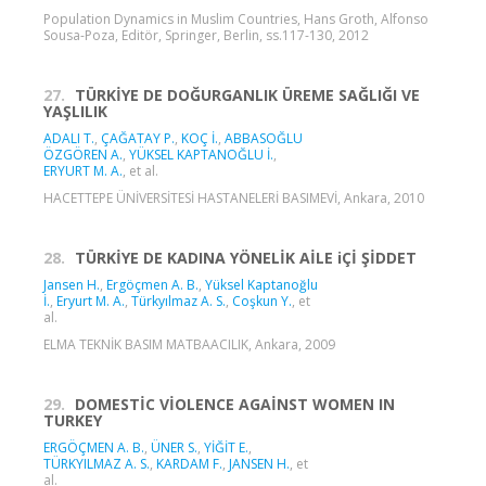
Population Dynamics in Muslim Countries, Hans Groth, Alfonso
Sousa-Poza, Editör, Springer, Berlin, ss.117-130, 2012
27.
TÜRKİYE DE DOĞURGANLIK ÜREME SAĞLIĞI VE
YAŞLILIK
ADALI T.
,
ÇAĞATAY P.
,
KOÇ İ.
,
ABBASOĞLU
ÖZGÖREN A.
,
YÜKSEL KAPTANOĞLU İ.
,
ERYURT M. A.
, et al.
HACETTEPE ÜNİVERSİTESİ HASTANELERİ BASIMEVİ, Ankara, 2010
28.
TÜRKİYE DE KADINA YÖNELİK AİLE iÇİ ŞİDDET
Jansen H.
,
Ergöçmen A. B.
,
Yüksel Kaptanoğlu
İ.
,
Eryurt M. A.
,
Türkyılmaz A. S.
,
Coşkun Y.
, et
al.
ELMA TEKNİK BASIM MATBAACILIK, Ankara, 2009
29.
DOMESTİC VİOLENCE AGAİNST WOMEN IN
TURKEY
ERGÖÇMEN A. B.
,
ÜNER S.
,
YİĞİT E.
,
TÜRKYILMAZ A. S.
,
KARDAM F.
,
JANSEN H.
, et
al.