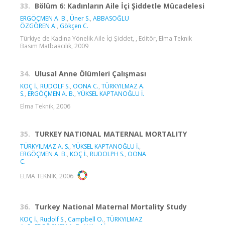
33.
Bölüm 6: Kadınların Aile İçi Şiddetle Mücadelesi
ERGÖÇMEN A. B.
,
Üner S.
,
ABBASOĞLU
ÖZGÖREN A.
,
Gökçen C.
Türkiye de Kadına Yönelik Aile İçi Şiddet, , Editör, Elma Teknik
Basım Matbaacılık, 2009
34.
Ulusal Anne Ölümleri Çalışması
KOÇ İ.
,
RUDOLF S.
,
OONA C.
,
TÜRKYILMAZ A.
S.
,
ERGÖÇMEN A. B.
,
YÜKSEL KAPTANOĞLU İ.
Elma Teknik, 2006
35.
TURKEY NATIONAL MATERNAL MORTALITY
TÜRKYILMAZ A. S.
,
YÜKSEL KAPTANOĞLU İ.
,
ERGÖÇMEN A. B.
,
KOÇ İ.
,
RUDOLPH S.
,
OONA
C.
ELMA TEKNİK, 2006
36.
Turkey National Maternal Mortality Study
KOÇ İ.
,
Rudolf S.
,
Campbell O.
,
TÜRKYILMAZ