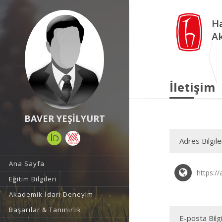
Ha
A
İletişim
BAVER YEŞİLYURT
Adres Bilgile
Ana Sayfa
https://
Eğitim Bilgileri
Akademik İdari Deneyim
Başarılar & Tanınırlık
E-posta Bilgi