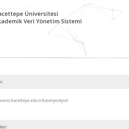
cettepe Üniversitesi
kademik Veri Yönetim Sistemi
ri
avesis.hacettepe.edu.tr/baveryesilyurt
leri