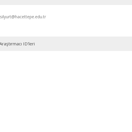
silyurt@hacettepe.edu.tr
Araştırmacı ID'leri