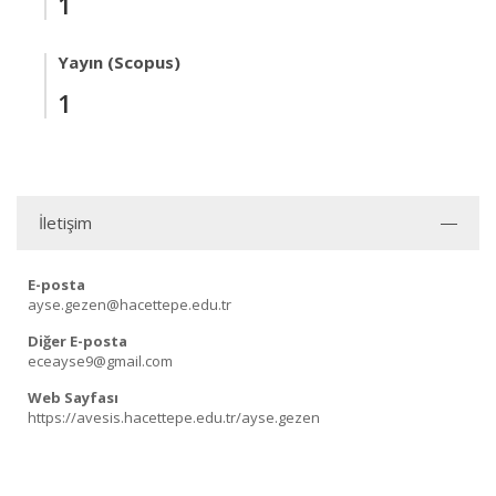
1
Yayın (Scopus)
1
İletişim
E-posta
ayse.gezen@hacettepe.edu.tr
Diğer E-posta
eceayse9@gmail.com
Web Sayfası
https://avesis.hacettepe.edu.tr/ayse.gezen