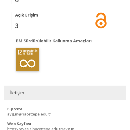
Açık Erişim
3
BM Sürdürülebilir Kalkınma Amaçları
İletişim
E-posta
aygun@hacettepe.edu.tr
Web Sayfası
https://avesis.hacettepe.edu.tr/aygun