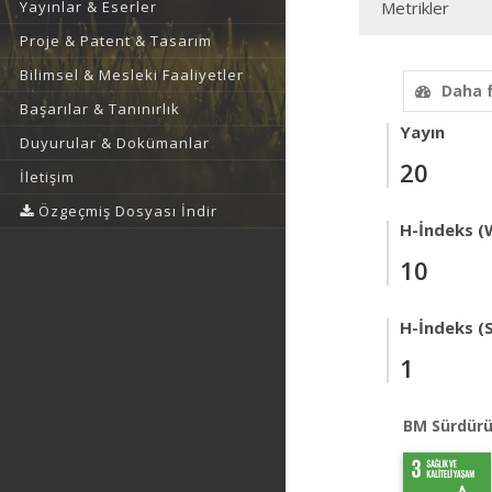
Yayınlar & Eserler
Metrikler
Proje & Patent & Tasarım
Bilimsel & Mesleki Faaliyetler
Daha 
Başarılar & Tanınırlık
Yayın
Duyurular & Dokümanlar
20
İletişim
Özgeçmiş Dosyası İndir
H-İndeks (
10
H-İndeks (
1
BM Sürdürü