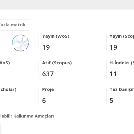
fazla metrik
Yayın (WoS)
Yayın (Sco
19
19
WoS)
Atıf (Scopus)
H-İndeks (
637
11
Scholar)
Proje
Tez Danışm
6
5
lebilir Kalkınma Amaçları