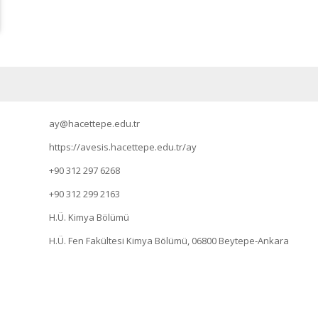
ay@hacettepe.edu.tr
https://avesis.hacettepe.edu.tr/ay
+90 312 297 6268
+90 312 299 2163
H.Ü. Kimya Bölümü
H.Ü. Fen Fakültesi Kimya Bölümü, 06800 Beytepe-Ankara