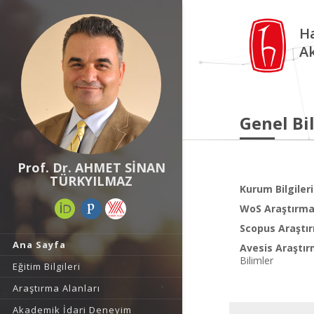
Ha
A
Genel Bil
Prof. Dr. AHMET SİNAN
TÜRKYILMAZ
Kurum Bilgileri
WoS Araştırma 
Scopus Araştır
Ana Sayfa
Avesis Araştır
Bilimler
Eğitim Bilgileri
Araştırma Alanları
Akademik İdari Deneyim