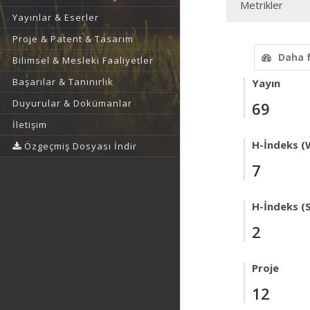
Metrikler
Yayınlar & Eserler
Proje & Patent & Tasarım
Daha 
Bilimsel & Mesleki Faaliyetler
Başarılar & Tanınırlık
Yayın
Duyurular & Dokümanlar
69
İletişim
H-İndeks (
Özgeçmiş Dosyası İndir
7
H-İndeks (
2
Proje
12