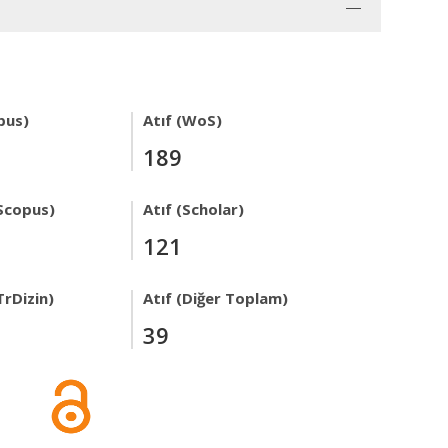
pus)
Atıf (WoS)
189
Scopus)
Atıf (Scholar)
121
TrDizin)
Atıf (Diğer Toplam)
39