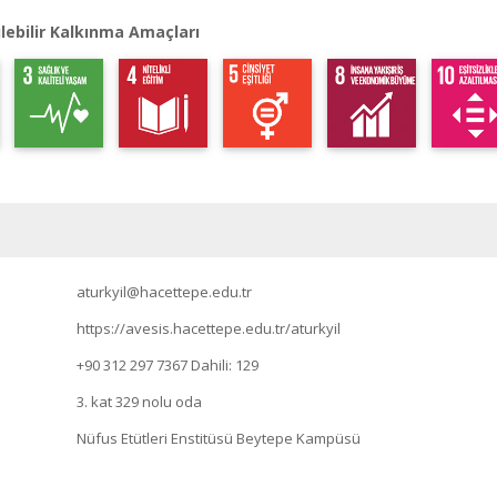
lebilir Kalkınma Amaçları
aturkyil@hacettepe.edu.tr
https://avesis.hacettepe.edu.tr/aturkyil
+90 312 297 7367
Dahili: 129
3. kat 329 nolu oda
Nüfus Etütleri Enstitüsü Beytepe Kampüsü