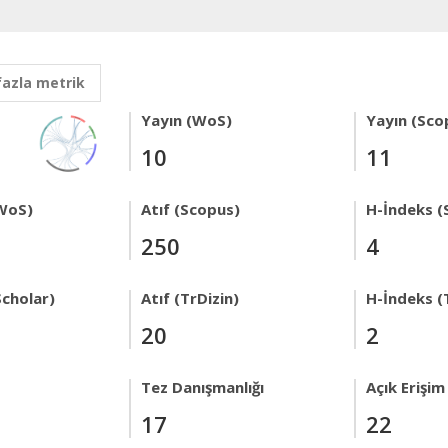
fazla metrik
Yayın (WoS)
Yayın (Sco
10
11
WoS)
Atıf (Scopus)
H-İndeks (
250
4
Scholar)
Atıf (TrDizin)
H-İndeks (
20
2
Tez Danışmanlığı
Açık Erişim
17
22