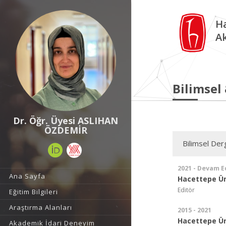
Ha
A
Bilimsel
Dr. Öğr. Üyesi ASLIHAN
ÖZDEMİR
Bilimsel Derg
2021 - Devam E
Ana Sayfa
Hacettepe Üni
Editör
Eğitim Bilgileri
Araştırma Alanları
2015 - 2021
Hacettepe Üni
Akademik İdari Deneyim