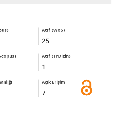
pus)
Atıf (WoS)
25
Scopus)
Atıf (TrDizin)
1
anlığı
Açık Erişim
7