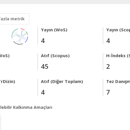
fazla metrik
Yayın (WoS)
Yayın (Sco
4
4
WoS)
Atıf (Scopus)
H-İndeks (
45
2
rDizin)
Atıf (Diğer Toplam)
Tez Danışm
4
7
lebilir Kalkınma Amaçları