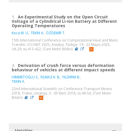
1.
An Experimental Study on the Open Circuit
Voltage of a Cylindrical Li-Ion Battery at Different
Operating Temperatures
Koca M. U.
,
TEKİN A.
,
ÖZDEMİR T.
15th International Conference on Computational Heat and Mass
Transfer, ICCHMT 2025, Antalya, Türkiye, 19 - 22 Mayıs 2025,
cilt.29, ss.413-422, (Tam Metin Bildiri)
2.
Derivation of crush force versus deformation
behaviour of vehicles at different impact speeds
HİMMETOĞLU S.
,
YILMAZ K. B.
,
YILDIRIM B.
,
TEKİN A.
22nd International Scientific on Conference Transport Means
2018, Trakai, Litvanya, 3 - 05 Ekim 2018, ss.49-56, (Tam Metin
Bildiri)
Metrikler