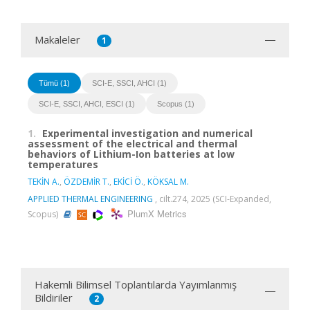
Makaleler
1
Tümü (1)
SCI-E, SSCI, AHCI (1)
SCI-E, SSCI, AHCI, ESCI (1)
Scopus (1)
1.
Experimental investigation and numerical
assessment of the electrical and thermal
behaviors of Lithium-Ion batteries at low
temperatures
TEKİN A.
,
ÖZDEMİR T.
,
EKİCİ Ö.
,
KÖKSAL M.
APPLIED THERMAL ENGINEERING
, cilt.274, 2025 (SCI-Expanded,
PlumX Metrics
Scopus)
Hakemli Bilimsel Toplantılarda Yayımlanmış
Bildiriler
2