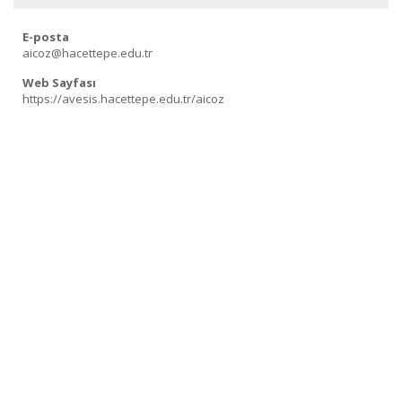
E-posta
aicoz@hacettepe.edu.tr
Web Sayfası
https://avesis.hacettepe.edu.tr/aicoz