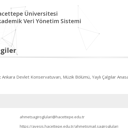
cettepe Üniversitesi
kademik Veri Yönetim Sistemi
giler
Ankara Devlet Konservatuvarı, Müzik Bölümü, Yaylı Çalgılar Anas
:
ahmetsagiroglulari@hacettepe.edu.tr
https://avesis.hacettepe.edu.tr/ahmetismail.sagiroglulari