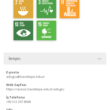
İletişim
E-posta
adogru@hacettepe.edu.tr
Web Sayfası
https://avesis.hacettepe.edu.tr/adogru
İş Telefonu
+90 312 297 8008
Ofis