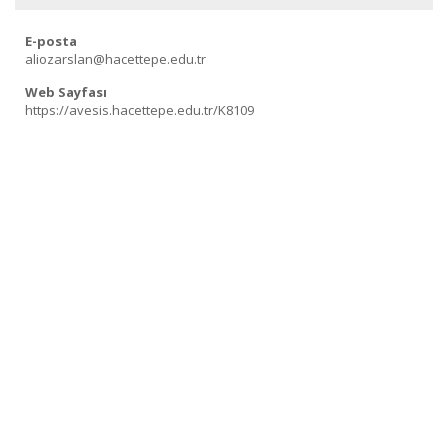
E-posta
aliozarslan@hacettepe.edu.tr
Web Sayfası
https://avesis.hacettepe.edu.tr/K8109