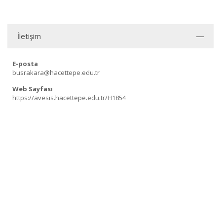
İletişim
E-posta
busrakara@hacettepe.edu.tr
Web Sayfası
https://avesis.hacettepe.edu.tr/H1854