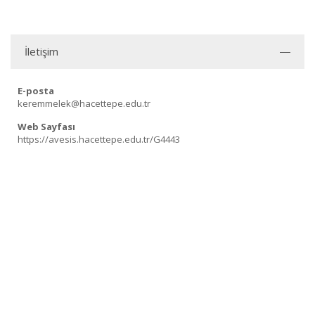
İletişim
E-posta
keremmelek@hacettepe.edu.tr
Web Sayfası
https://avesis.hacettepe.edu.tr/G4443