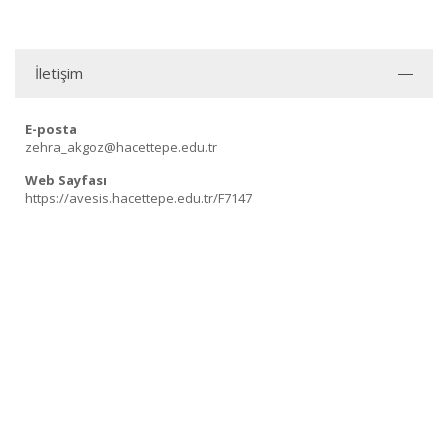
İletişim
E-posta
zehra_akgoz@hacettepe.edu.tr
Web Sayfası
https://avesis.hacettepe.edu.tr/F7147