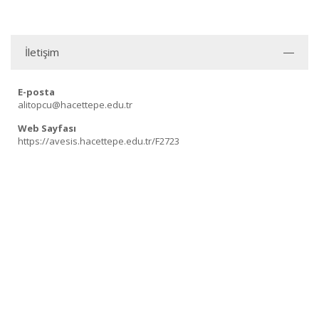
İletişim
E-posta
alitopcu@hacettepe.edu.tr
Web Sayfası
https://avesis.hacettepe.edu.tr/F2723