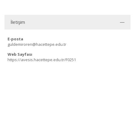
İletişim
E-posta
guldemiroren@hacettepe.edu.tr
Web Sayfası
https://avesis.hacettepe.edu.tr/F0251