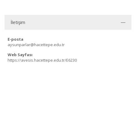
İletişim
E-posta
aysunparlar@hacettepe.edu.tr
Web Sayfası
https://avesis.hacettepe.edu.tr/E6230