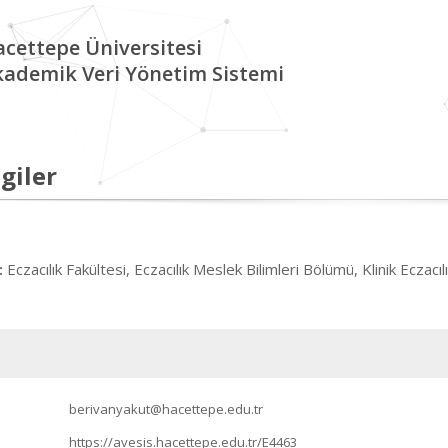
cettepe Üniversitesi
kademik Veri Yönetim Sistemi
giler
Eczacılık Fakültesi, Eczacılık Meslek Bilimleri Bölümü, Klinik Eczacıl
:
berivanyakut@hacettepe.edu.tr
https://avesis.hacettepe.edu.tr/E4463