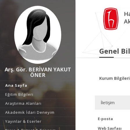
Ha
A
Genel Bil
Arş. Gör. BERİVAN YAKUT
ÖNER
Kurum Bilgileri
Ana Sayfa
Eğitim Bilgileri
İletişim
Araştırma Alanları
Akademik İdari Deneyim
E-posta
Yayınlar & Eserler
Web Sayfası