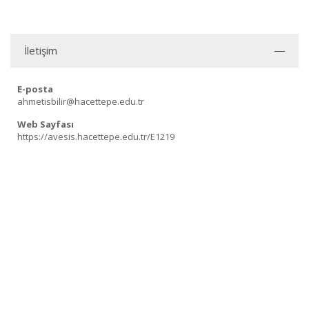
İletişim
E-posta
ahmetisbilir@hacettepe.edu.tr
Web Sayfası
https://avesis.hacettepe.edu.tr/E1219