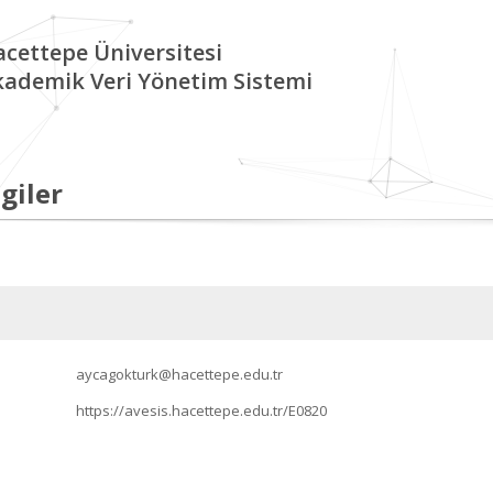
cettepe Üniversitesi
kademik Veri Yönetim Sistemi
giler
aycagokturk@hacettepe.edu.tr
https://avesis.hacettepe.edu.tr/E0820