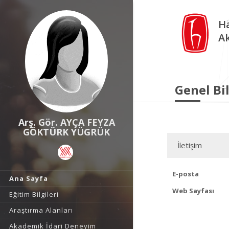
Ha
A
Genel Bil
Arş. Gör. AYÇA FEYZA
GÖKTÜRK YÜGRÜK
İletişim
E-posta
Ana Sayfa
Web Sayfası
Eğitim Bilgileri
Araştırma Alanları
Akademik İdari Deneyim