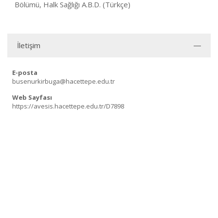
Bölümü, Halk Sağlığı A.B.D. (Türkçe)
İletişim
E-posta
busenurkirbuga@hacettepe.edu.tr
Web Sayfası
https://avesis.hacettepe.edu.tr/D7898