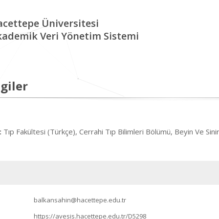
cettepe Üniversitesi
kademik Veri Yönetim Sistemi
giler
Tıp Fakültesi (Türkçe), Cerrahi Tıp Bilimleri Bölümü, Beyin Ve Sini
:
balkansahin@hacettepe.edu.tr
https://avesis.hacettepe.edu.tr/D5298