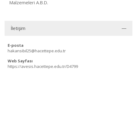
Malzemeleri A.B.D.
İletişim
E-posta
hakansibil25@hacettepe.edu.tr
Web Sayfası
https://avesis.hacettepe.edu.tr/D4799