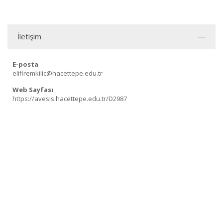
İletişim
E-posta
elifiremkilic@hacettepe.edu.tr
Web Sayfası
https://avesis.hacettepe.edu.tr/D2987