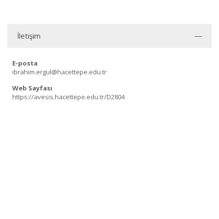
İletişim
E-posta
ibrahim.ergul@hacettepe.edu.tr
Web Sayfası
https://avesis.hacettepe.edu.tr/D2804