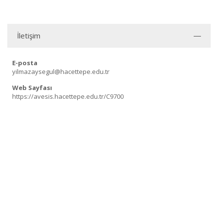
İletişim
E-posta
yilmazaysegul@hacettepe.edu.tr
Web Sayfası
https://avesis.hacettepe.edu.tr/C9700