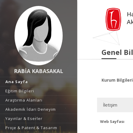
Ha
A
Genel Bil
RABİA KABASAKAL
Kurum Bilgileri
Ana Sayfa
Eğitim Bilgileri
Araştırma Alanları
İletişim
Akademik İdari Deneyim
Yayınlar & Eserler
Web Sayfası
Proje & Patent & Tasarım